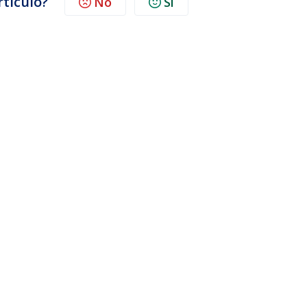
rtículo?
No
Sí